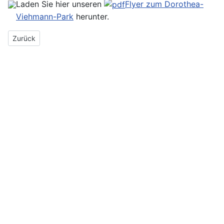
Laden Sie hier unseren
Flyer zum Dorothea-
Viehmann-Park
herunter.
Vorheriger Beitrag: Märchenviertel
Zurück