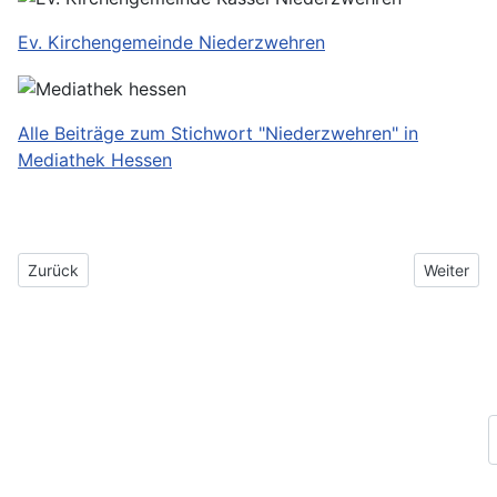
Ev. Kirchengemeinde Niederzwehren
Alle Beiträge zum Stichwort "Niederzwehren" in
Mediathek Hessen
Vorheriger Beitrag: Matthäuskirche in Niederzwehren
Nächster B
Zurück
Weiter
Impressum
Datenschutz
Login